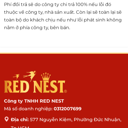
Phí đổi trả sẽ do công ty chi trả 100% nếu lỗi đó
thuộc về công ty, nhà sản xuất. Còn lại sẽ toàn lại sẽ
toàn bộ do khách chịu nếu như lỗi phát sinh không
nằm ở phía công ty, bên bán.
Công ty TNHH RED NEST
Mã số doanh nghiệp:
0312007699
Địa chỉ:
577 Nguyễn Kiệm, Phường Đức Nhuận,