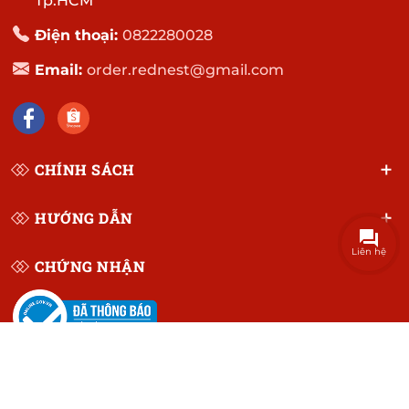
Tp.HCM
Điện thoại:
0822280028
Email:
order.rednest@gmail.com
CHÍNH SÁCH
HƯỚNG DẪN
Liên hệ
CHỨNG NHẬN
© Bản quyền thuộc về
CÔNG TY TNHH RED NEST